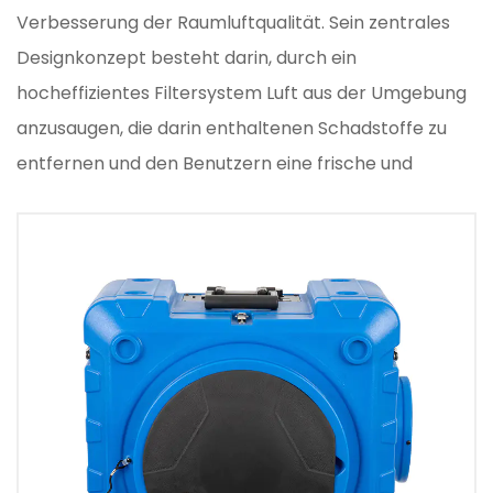
Verbesserung der Raumluftqualität. Sein zentrales
Designkonzept besteht darin, durch ein
hocheffizientes Filtersystem Luft aus der Umgebung
anzusaugen, die darin enthaltenen Schadstoffe zu
entfernen und den Benutzern eine frische und
gesunde Atemumgebung zu bieten. Im Inneren des
Luftreinigers befinden sich mehrere Filterschichten,
die hauptsächlich aus Motor, Lüfter, Luftfiltern und
anderen Systemen bestehen. Das Funktionsprinzip
ist wie folgt: Der Motor und der Lüfter im Inneren der
Maschine zirkulieren den Raumluftstrom und Die
verschmutzte Luft strömt durch die Luftfilter im
Inneren der Maschine. Nachdem die verschmutzte
Luft durch den Luftfilter im Inneren der Maschine