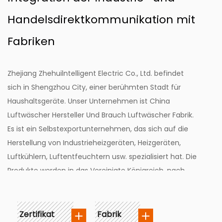
Handelsdirektkommunikation mit
Fabriken
Zhejiang Zhehuilntelligent Electric Co., Ltd. befindet
sich in Shengzhou City, einer berühmten Stadt für
Haushaltsgeräte. Unser Unternehmen ist
China
Luftwäscher Hersteller
Und
Brauch Luftwäscher Fabrik
.
Es ist ein Selbstexportunternehmen, das sich auf die
Herstellung von Industrieheizgeräten, Heizgeräten,
Luftkühlern, Luftentfeuchtern usw. spezialisiert hat. Die
Produkte werden in das Vereinigte Königreich, nach
Frankreich, in die Schweiz, nach Norwegen, Dänemark,
Finnland, Russland, Spanien, in den Nahen Osten und in
andere Länder exportiert. Seit seiner Gründung hat
Zertifikat
Fabrik