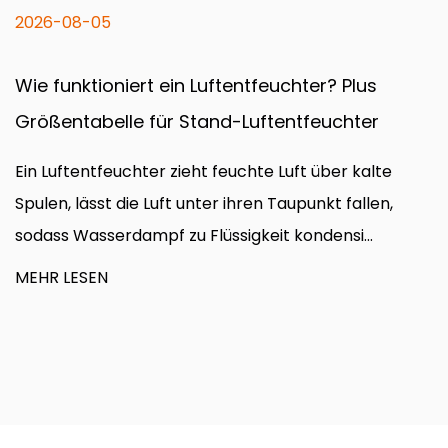
2026-07-29
uftentfeuchter? Plus
Wie funktionieren Kan
and-Luftentfeuchter
tragbare Metallgeblä
 feuchte Luft über kalte
Schnelle Antwort Ein Kanalventilator funktioniert,
er ihren Taupunkt fallen,
indem er ein motorbetri
üssigkeit kondensi...
Gehäuse dreht, um einen 
MEHR LESEN