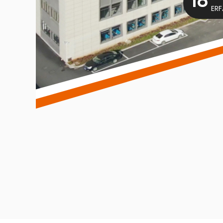
18
ER