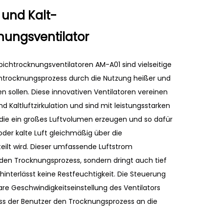
 und Kalt-
nungsventilator
pichtrocknungsventilatoren AM-A01 sind vielseitige
htrocknungsprozess durch die Nutzung heißer und
en sollen. Diese innovativen Ventilatoren vereinen
nd Kaltluftzirkulation und sind mit leistungsstarken
die ein großes Luftvolumen erzeugen und so dafür
oder kalte Luft gleichmäßig über die
eilt wird. Dieser umfassende Luftstrom
 den Trocknungsprozess, sondern dringt auch tief
hinterlässt keine Restfeuchtigkeit. Die Steuerung
bare Geschwindigkeitseinstellung des Ventilators
ass der Benutzer den Trocknungsprozess an die
ungen des Teppichs und der Umgebung anpassen