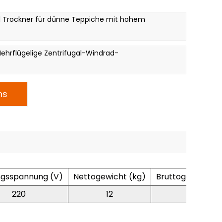
1 Trockner für dünne Teppiche mit hohem
ner, Motor aus reinem Kupferdraht für langes
gen, mehrflügeliges Zentrifugalwindrad für
, drei Windeinstellungen für konzentrierten Wind
hrflügelige Zentrifugal-Windrad-
ernung von Wasser und Feuchtigkeit, Geräuschpegel
inkel Blasen (0,45,90), Überhitzungsschutz kann
ns
ngsspannung (V)
Nettogewicht (kg)
Bruttogewichte 
220
12
13.6