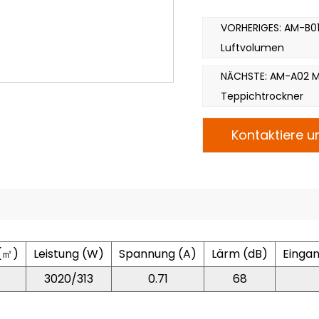
kann.
VORHERIGES: AM-B0
Heiß- und Kaltlufttrock
Luftvolumen
Blasen ohne Verbrennun
effiziente Entfeuchtung
NÄCHSTE: AM-A02 Me
zur effizienteren Entf
Teppichtrockner
bis zu 50 dB, mehrere W
Kontaktiere u
überlagert werden.
 (㎡)
Leistung (W)
Spannung (A)
Lärm (dB)
Einga
3020/313
0.71
68