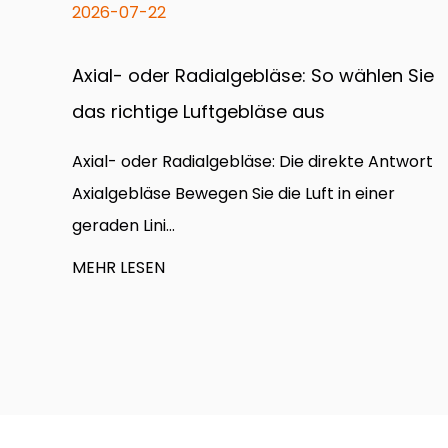
2026-07-15
 Sie
So trocknen Sie nasse Teppiche schnell:
Normaler Ventilator vs. Teppichtrockner-
Ventilator
wort
Direkte Antwort Ja – ein Ventilator hilft beim
Trocknen von Teppichen, aber alleine ist das
normalerweise nötig...
MEHR LESEN