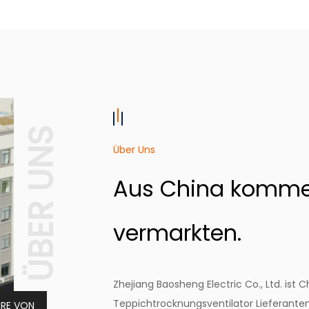
ÜBER UNS
Über Uns
Aus China kommen
vermarkten.
Zhejiang Baosheng Electric Co., Ltd. ist
Ch
Teppichtrocknungsventilator Lieferante
HRE VON