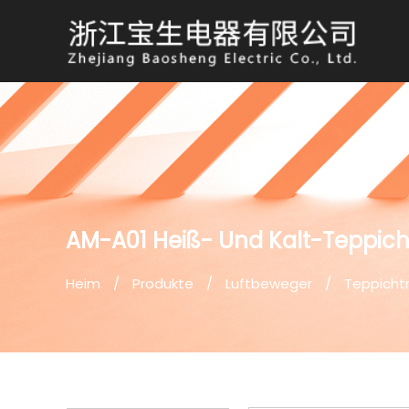
AM-A01 Heiß- Und Kalt-Teppich
Heim
/
Produkte
/
Luftbeweger
/
Teppicht