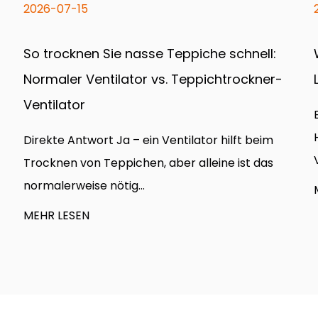
2026-07-08
Was ist ein Air Mover? Ein vollständiger
Leitfaden für Air Mover und Flat Designs
Ein Luftbeweger ist ein motorbetriebener
Ein Luf
Hochgeschwindigkeitsventilator, der die
Verdunstung von nassen Ob...
MEHR LESEN