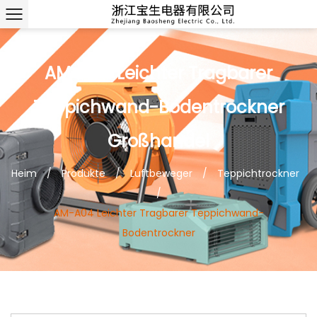
AM-A04 Leichter Tragbarer
Teppichwand-Bodentrockner
Großhandel
Heim
/
Produkte
/
Luftbeweger
/
Teppichtrockner
/
AM-A04 Leichter Tragbarer Teppichwand-
Bodentrockner