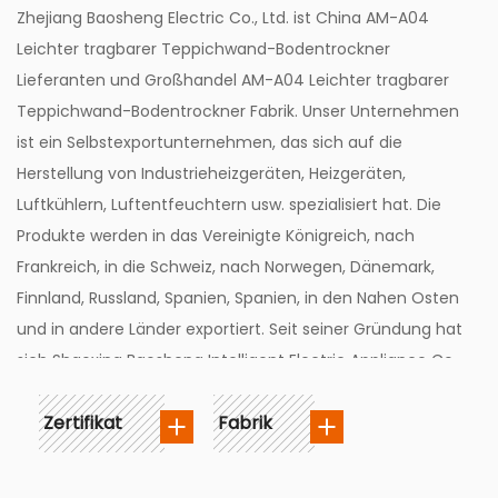
Zhejiang Baosheng Electric Co., Ltd. ist
China AM-A04
Leichter tragbarer Teppichwand-Bodentrockner
Lieferanten
und
Großhandel AM-A04 Leichter tragbarer
Teppichwand-Bodentrockner Fabrik
. Unser Unternehmen
ist ein Selbstexportunternehmen, das sich auf die
Herstellung von Industrieheizgeräten, Heizgeräten,
Luftkühlern, Luftentfeuchtern usw. spezialisiert hat. Die
Produkte werden in das Vereinigte Königreich, nach
Frankreich, in die Schweiz, nach Norwegen, Dänemark,
Finnland, Russland, Spanien, Spanien, in den Nahen Osten
und in andere Länder exportiert. Seit seiner Gründung hat
sich Shaoxing Baosheng Intelligent Electric Appliance Co.,
Ltd. durch kontinuierliche Anstrengungen und Forschung
Zertifikat
Fabrik
zu einer One-Stop-Fließbandproduktion entwickelt, die
die Entwicklung neuer Produkte sowie das Stanzen und
Sprühen der Montage integriert.