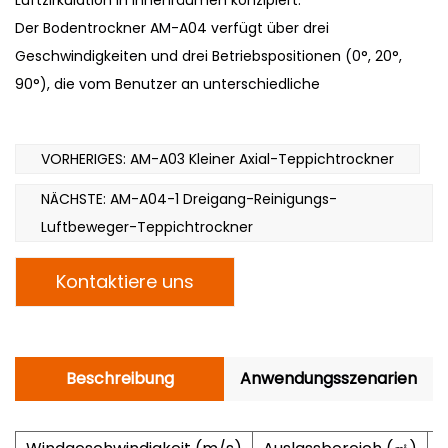
Luftzirkulation in Innenräumen konzipiert.
Der Bodentrockner AM-A04 verfügt über drei
Geschwindigkeiten und drei Betriebspositionen (0°, 20°,
90°), die vom Benutzer an unterschiedliche
Umgebungen und Trocknungsanforderungen angepasst
werden können. Dank seiner Leistung trocknet er ebene
VORHERIGES: AM-A03 Kleiner Axial-Teppichtrockner
Flächen und enge Bereiche. Es ist mehr als nur ein
einfacher Teppichtrockner, es ist auch ein Ventilator, der
NÄCHSTE: AM-A04-1 Dreigang-Reinigungs-
zur Verbesserung der Raumluftqualität beiträgt und den
Luftbeweger-Teppichtrockner
Benutzern ein komfortableres Wohn- und Arbeitsumfeld
Kontaktiere uns
bietet.
Beschreibung
Anwendungsszenarien