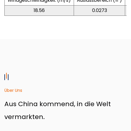
Windgeschwindigkeit (m/s)
Auslassbereich (㎡)
L
18.56
0.0273
Über Uns
Aus China kommend, in die Welt
vermarkten.