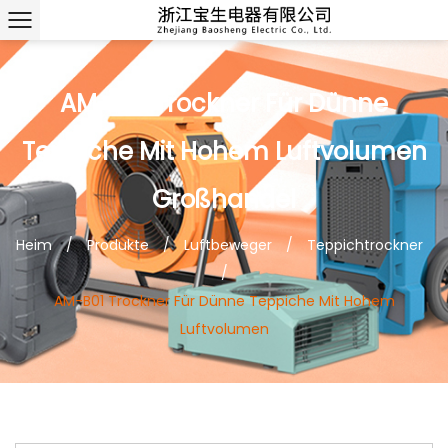
AM-B01 Trockner Für Dünne
Teppiche Mit Hohem Luftvolumen
Großhandel
Heim
/
Produkte
/
Luftbeweger
/
Teppichtrockner
/
AM-B01 Trockner Für Dünne Teppiche Mit Hohem
Luftvolumen