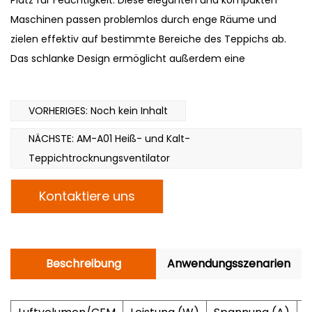
Platz für Feuchtigkeit. Diese eleganten und kompakten
Maschinen passen problemlos durch enge Räume und
zielen effektiv auf bestimmte Bereiche des Teppichs ab.
Das schlanke Design ermöglicht außerdem eine
einfache Aufbewahrung des Geräts, wenn es nicht
verwendet wird, was es zu einer praktischen und
VORHERIGES: Noch kein Inhalt
platzsparenden Lösung für Hausbesitzer und
Reinigungskräfte macht.
NÄCHSTE: AM-A01 Heiß- und Kalt-
Plug-and-Play: Es ist keine Montage erforderlich, einfach
Teppichtrocknungsventilator
einstecken und loslegen. An der Schalttafel befinden
Kontaktiere uns
sich zwei Zusatzsteckdosen, mit denen Sie mehrere
Produkte parallel mit einem Gesamtstrom von nicht
mehr als 12 Ampere anschließen können. 1/2 PS ETL High
Air Volume Slimline Air Thruster Floor Carpet Dryer Blower
Beschreibung
Anwendungsszenarien
Fan für die Sanierung von Wasserschäden
Breites Einsatzspektrum: Bequem für eine Person zu