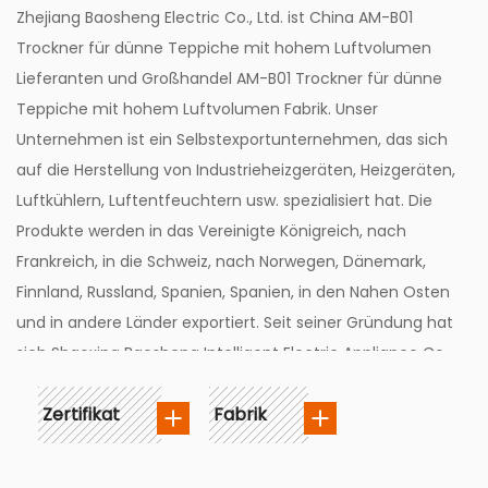
Zhejiang Baosheng Electric Co., Ltd. ist
China AM-B01
Trockner für dünne Teppiche mit hohem Luftvolumen
Lieferanten
und
Großhandel AM-B01 Trockner für dünne
Teppiche mit hohem Luftvolumen Fabrik
. Unser
Unternehmen ist ein Selbstexportunternehmen, das sich
auf die Herstellung von Industrieheizgeräten, Heizgeräten,
Luftkühlern, Luftentfeuchtern usw. spezialisiert hat. Die
Produkte werden in das Vereinigte Königreich, nach
Frankreich, in die Schweiz, nach Norwegen, Dänemark,
Finnland, Russland, Spanien, Spanien, in den Nahen Osten
und in andere Länder exportiert. Seit seiner Gründung hat
sich Shaoxing Baosheng Intelligent Electric Appliance Co.,
Ltd. durch kontinuierliche Anstrengungen und Forschung
Zertifikat
Fabrik
zu einer One-Stop-Fließbandproduktion entwickelt, die
die Entwicklung neuer Produkte sowie das Stanzen und
Sprühen der Montage integriert.