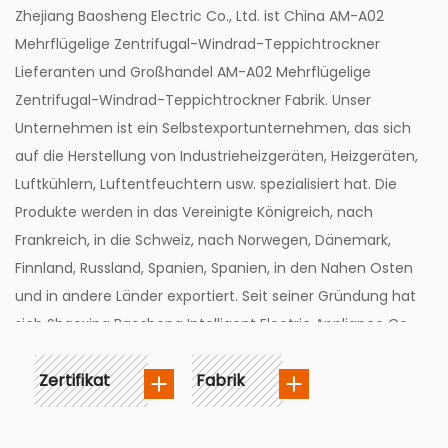
Zhejiang Baosheng Electric Co., Ltd. ist
China AM-A02
Mehrflügelige Zentrifugal-Windrad-Teppichtrockner
Lieferanten
und
Großhandel AM-A02 Mehrflügelige
Zentrifugal-Windrad-Teppichtrockner Fabrik
. Unser
Unternehmen ist ein Selbstexportunternehmen, das sich
auf die Herstellung von Industrieheizgeräten, Heizgeräten,
Luftkühlern, Luftentfeuchtern usw. spezialisiert hat. Die
Produkte werden in das Vereinigte Königreich, nach
Frankreich, in die Schweiz, nach Norwegen, Dänemark,
Finnland, Russland, Spanien, Spanien, in den Nahen Osten
und in andere Länder exportiert. Seit seiner Gründung hat
sich Shaoxing Baosheng Intelligent Electric Appliance Co.,
Ltd. durch kontinuierliche Anstrengungen und Forschung
Zertifikat
Fabrik
zu einer One-Stop-Fließbandproduktion entwickelt, die
die Entwicklung neuer Produkte sowie das Stanzen und
Sprühen der Montage integriert.