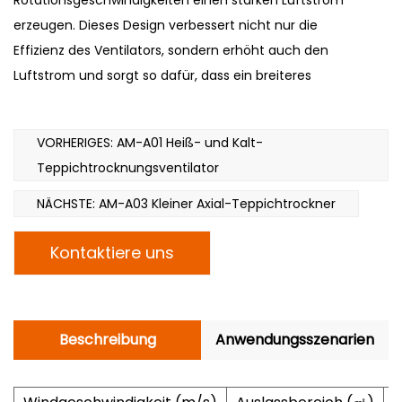
Rotationsgeschwindigkeiten einen starken Luftstrom
erzeugen. Dieses Design verbessert nicht nur die
Effizienz des Ventilators, sondern erhöht auch den
Luftstrom und sorgt so dafür, dass ein breiteres
Spektrum an Teppichoberflächen gleichmäßig von der
Windkraft abgedeckt wird.
VORHERIGES: AM-A01 Heiß- und Kalt-
Mehrflügelige Zentrifugal-Luftrad-Teppichtrockner
Teppichtrocknungsventilator
werden typischerweise aus leichten und dennoch
robusten Materialien hergestellt. Dies gewährleistet die
NÄCHSTE: AM-A03 Kleiner Axial-Teppichtrockner
Haltbarkeit, Stabilität und Zuverlässigkeit der Ausrüstung.
Kontaktiere uns
Das Gehäusedesign konzentriert sich auch auf die
Belüftung, um die erzeugte Wärme effektiv abzuleiten
und so eine Überhitzung des Geräts zu verhindern und
seine Lebensdauer zu verlängern. Dieser
Beschreibung
Anwendungsszenarien
Teppichtrockner verfügt über drei einstellbare
Luftgeschwindigkeiten, sodass der Benutzer ihn an seine