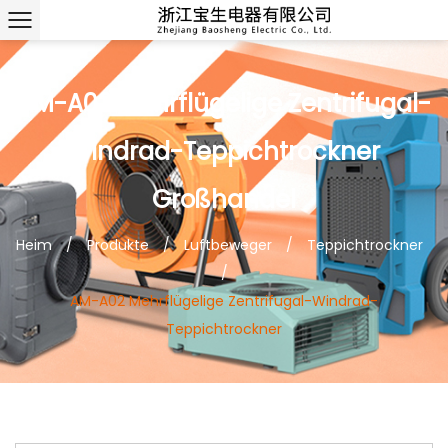
AM-A02 Mehrflügelige Zentrifugal-
Windrad-Teppichtrockner
Großhandel
Heim
/
Produkte
/
Luftbeweger
/
Teppichtrockner
/
AM-A02 Mehrflügelige Zentrifugal-Windrad-
Teppichtrockner